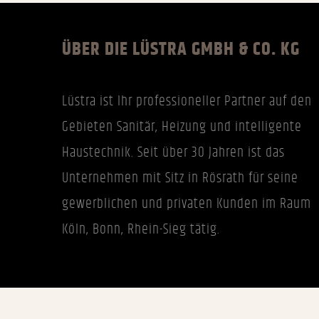
ÜBER DIE LÜSTRA GMBH & CO. KG
Lüstra ist Ihr professioneller Partner auf den
Gebieten Sanitär, Heizung und intelligente
Haustechnik. Seit über 30 Jahren ist das
Unternehmen mit Sitz in Rösrath für seine
gewerblichen und privaten Kunden im Raum
Köln, Bonn, Rhein-Sieg tätig.