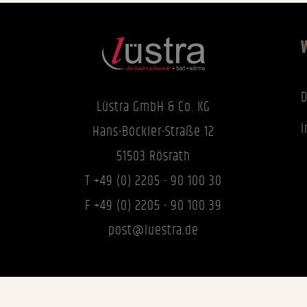
D
Lüstra GmbH & Co. KG
Hans-Böckler-Straße 12
51503 Rösrath
T +49 (0) 2205 - 90 100 30
F +49 (0) 2205 - 90 100 39
post@luestra.de